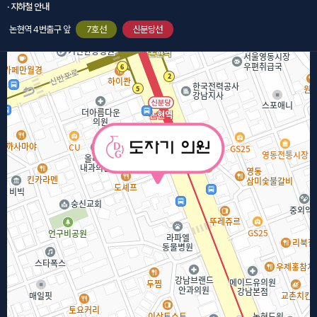
· 지하철 안내
논현역 4번출구 앞
7호선
신분당선