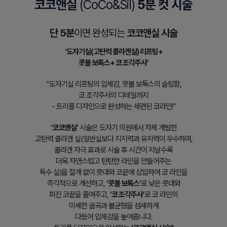
코코앤실
(CoCo&Sil)
5분 컷 시술
단 5분
이면 완성되는
코코앤실 시술
‘도자기실(고탄력 콜라겐실) 리프팅+
콧볼 보톡스+ 코 조각주사’
“도자기실 리프팅의 입체감, 콧볼 보톡스의 슬림함,
코 조각주사의 디테일까지
- 트리플 디자인으로 완성하는 세련된 코라인!”
‘코코앤실’
시술은 도자기 의원에서 자체 개발한
고탄력 콜라겐 실(일반실보다 지지력과 유지력이
우수하며,
콜라겐 자극 효과로 시술 후 시간이 지날수록
더욱 자연스럽고 탄탄한 라인을 만들어주는
특수 실)을 절개 없이 콧대와 코끝에 삽입하여 코 라인을
즉각적으로 개선하고,
‘콧볼 보톡스’
로 낮은 콧대와
퍼진 코끝을 줄여주고,
‘코 조각주사’
로 코 라인의
미세한 굴곡과 불균형을 섬세하게
다듬어 입체감을 높여줍니다.