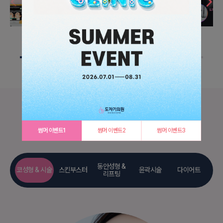
시그니처 프로그램
썸머 이벤트1
썸머 이벤트2
썸머 이벤트3
동안성형 &
코성형 & 시술
스킨부스터
윤곽시술
다이어트
리프팅