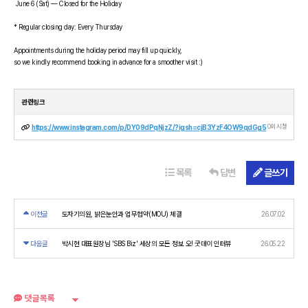
June 6 (Sat) — Closed for the Holiday
* Regular closing day: Every Thursday
Appointments during the holiday period may fill up quickly,
so we kindly recommend booking in advance for a smoother visit :)
관련링크
0회 시청
https://www.instagram.com/p/DY09dPqNjzZ/?igsh=cjB3YzF4OW9qdGg5
목록
답변
글쓰기
이전글
도자기의원, 밝은눈안과 업무협약(MOU) 체결
26.07.02
다음글
박시현 대표원장님 'SBS Biz' 세상의 모든 정보 오! 굿데이 인터뷰
26.05.22
댓글목록