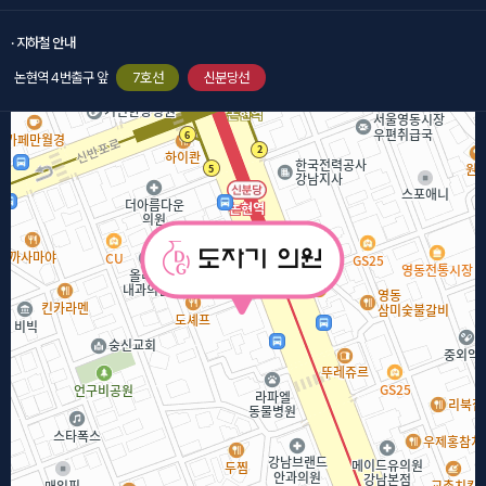
· 지하철 안내
논현역 4번출구 앞
7호선
신분당선