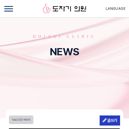
LANGUAGE
DOJAGI CLINIC
NEWS
Total 20건
1 페이지
글쓰기