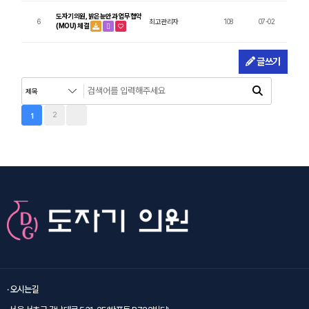
도자기의원, 밝은눈안과 업무협약
6
최고관리자
108
07-02
(MOU) 체결
글쓰기
2
1
· 오시는길