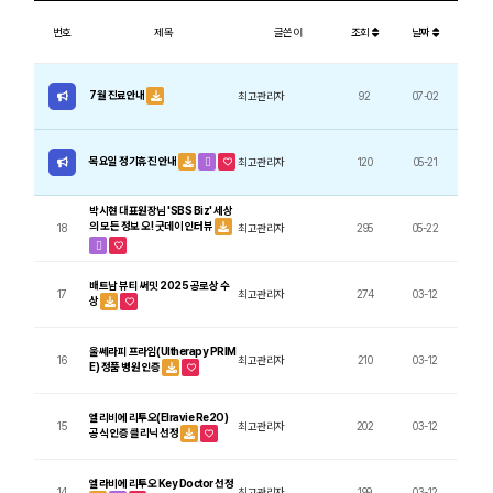
번호
제목
글쓴이
조회
날짜
7월 진료안내
최고관리자
92
07-02
목요일 정기휴진 안내
최고관리자
120
05-21
박시현 대표원장님 'SBS Biz' 세상
의 모든 정보 오! 굿데이 인터뷰
18
최고관리자
295
05-22
배트남 뷰티 써밋 2025 공로상 수
17
최고관리자
274
03-12
상
울쎄라피 프라임(Ultherapy PRIM
16
최고관리자
210
03-12
E) 정품 병원 인증
엘리비에 리투오(Elravie Re2O)
15
최고관리자
202
03-12
공식 인증 클리닉 선정
엘라비에 리투오 Key Doctor 선정
14
최고관리자
199
03-12