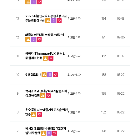
2025 대한민국 사회공헌대상 의료
13
최고관리자
194
03-12
부문 장관상 수상
태국의료진 대상 코성형 트레이닝
12
최고관리자
191
02-25
써마지(Thermage FLX) 공식 인
11
최고관리자
182
03-12
증 클리닉 선정
6월 진료안내
10
최고관리자
138
05-27
맥시코 의료진 대상 피부시술 옵저버
9
최고관리자
135
05-22
십 교육 진행
우수 품질 시스템 줄기세포 시술 병원
8
최고관리자
132
05-22
인증
박시현 대표원장님 인터뷰 'CEO 저
7
최고관리자
128
05-22
널' 기사 발행